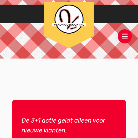
De 3+1 actie geldt alleen voor
nieuwe klanten.