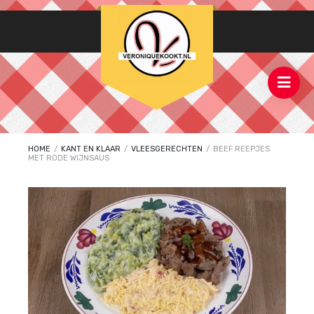
HOME
/
KANT EN KLAAR
/
VLEESGERECHTEN
/
BEEF REEPJES
MET RODE WIJNSAUS