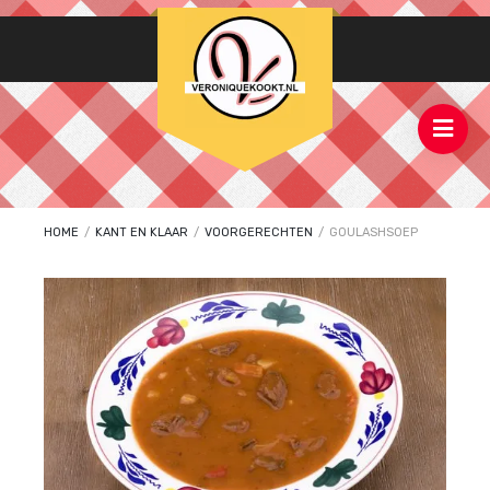
HOME
/
KANT EN KLAAR
/
VOORGERECHTEN
/
GOULASHSOEP