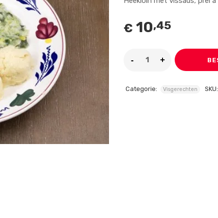
Heekloin met vissaus, prei à
10
,45
€
BE
Categorie:
SKU
Visgerechten