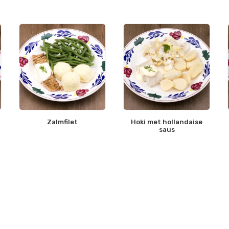
Zalmfilet
Hoki met hollandaise
saus