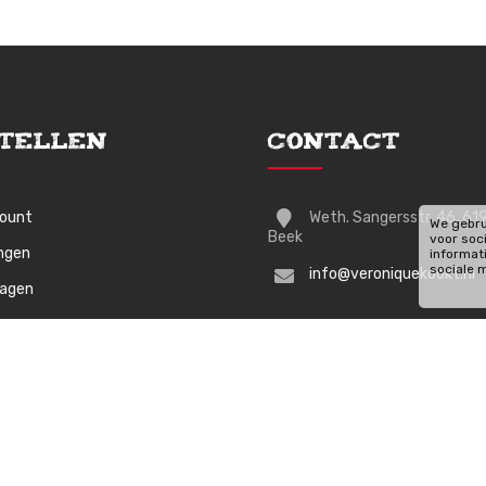
tellen
Contact
count
Weth. Sangersstr. 46, 61
We gebru
Beek
voor soc
ingen
informat
sociale 
info@veroniquekookt.nl
wagen