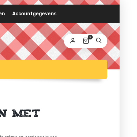
VEREIST
MAILADRES
*
en
Accountgegevens
 wordt een link om een nieuw wachtwoord in te
0
ellen naar je e-mailadres verzonden.
 persoonlijke gegevens worden gebruikt om uw ervaring
 deze website te ondersteunen, om de toegang tot uw
count te beheren en voor andere doeleinden zoals
privacybeleid
schreven in onze
.
REGISTREREN
n met