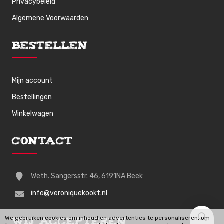
Privacybeleid
Algemene Voorwaarden
Bestellen
Mijn account
Bestellingen
Winkelwagen
Contact
Weth. Sangersstr. 46, 6191NA Beek
info@veroniquekookt.nl
We gebruiken cookies om inhoud en advertenties te personaliseren, om
Wij Accepteren