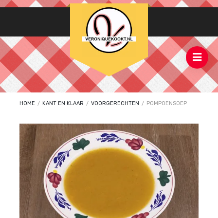
HOME
/
KANT EN KLAAR
/
VOORGERECHTEN
/
POMPOENSOEP