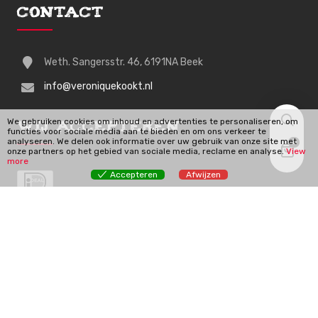
Contact
Weth. Sangersstr. 46, 6191NA Beek
info@veroniquekookt.nl
We gebruiken cookies om inhoud en advertenties te personaliseren, om
Wij Accepteren
functies voor sociale media aan te bieden en om ons verkeer te
analyseren. We delen ook informatie over uw gebruik van onze site met
0
onze partners op het gebied van sociale media, reclame en analyse.
View
more
Accepteren
Afwijzen
Veroniquekookt.nl | © 2026 Alle rechten voorbehouden