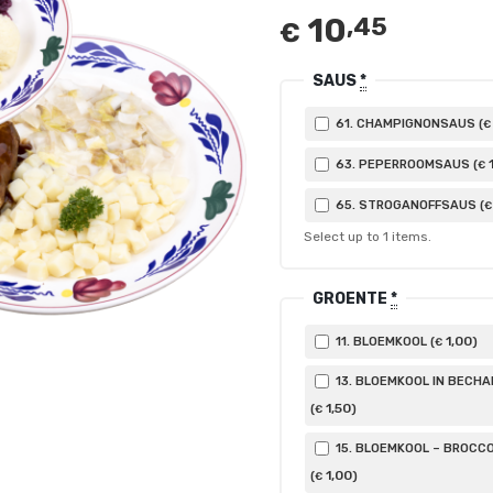
10
,45
€
SAUS
*
61. CHAMPIGNONSAUS (
€
63. PEPERROOMSAUS (
€
65. STROGANOFFSAUS (
€
Select up to
1
items.
GROENTE
*
1
,00
11. BLOEMKOOL (
)
€
13. BLOEMKOOL IN BECH
1
,50
(
)
€
15. BLOEMKOOL – BROCCO
1
,00
(
)
€