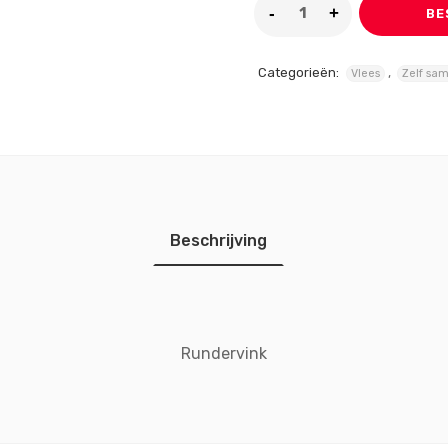
BE
Categorieën:
,
Vlees
Zelf sam
Beschrijving
Rundervink