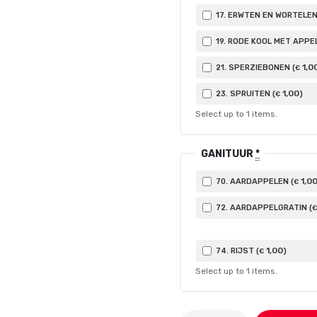
17. ERWTEN EN WORTELEN
19. RODE KOOL MET APPEL
1
,0
21. SPERZIEBONEN (
€
1
,00
23. SPRUITEN (
)
€
Select up to
1
items.
GANITUUR
*
1
,0
70. AARDAPPELEN (
€
72. AARDAPPELGRATIN (
€
1
,00
74. RIJST (
)
€
Select up to
1
items.