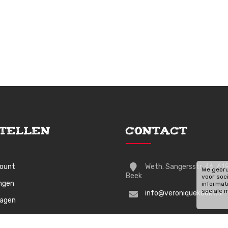
tellen
Contact
count
Weth. Sangersstr. 46, 61
We gebru
Beek
voor soc
ingen
informat
sociale 
info@veroniquekookt.nl
wagen