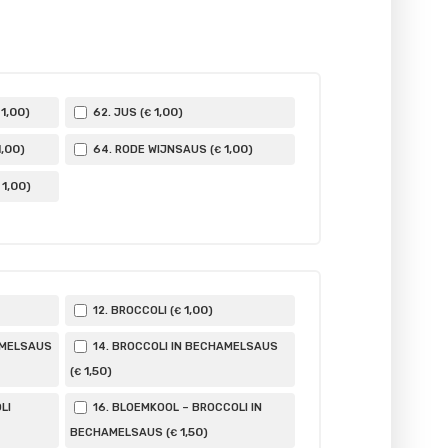
1
,00
1
,00
)
62. JUS (
)
€
1
,00
1
,00
)
64. RODE WIJNSAUS (
)
€
1
,00
)
1
,00
12. BROCCOLI (
)
€
AMELSAUS
14. BROCCOLI IN BECHAMELSAUS
1
,50
(
)
€
LI
16. BLOEMKOOL – BROCCOLI IN
1
,50
BECHAMELSAUS (
)
€