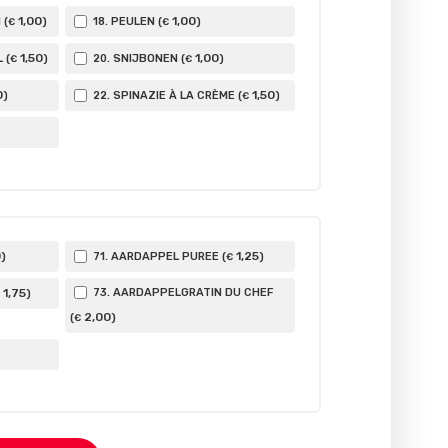
1
,00
1
,00
 (
)
18. PEULEN (
)
€
€
1
,50
1
,00
 (
)
20. SNIJBONEN (
)
€
€
0
1
,50
)
22. SPINAZIE À LA CRÈME (
)
€
0
1
,25
)
71. AARDAPPEL PUREE (
)
€
1
,75
73. AARDAPPELGRATIN DU CHEF
)
2
,00
(
)
€