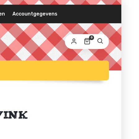
VEREIST
MAILADRES
*
en
Accountgegevens
 wordt een link om een nieuw wachtwoord in te
0
ellen naar je e-mailadres verzonden.
 persoonlijke gegevens worden gebruikt om uw ervaring
 deze website te ondersteunen, om de toegang tot uw
count te beheren en voor andere doeleinden zoals
privacybeleid
schreven in onze
.
REGISTREREN
vink