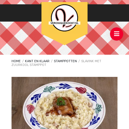
HOME
/
KANT EN KLAAR
/
STAMPPOTTEN
/
SLAVINK MET
ZUURKOOL STAMPPOT