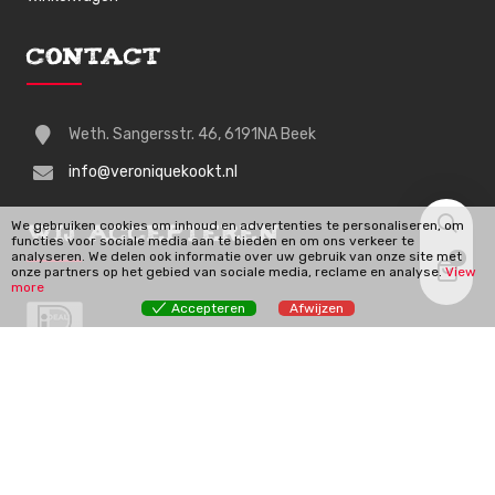
Contact
Weth. Sangersstr. 46, 6191NA Beek
info@veroniquekookt.nl
We gebruiken cookies om inhoud en advertenties te personaliseren, om
Wij Accepteren
functies voor sociale media aan te bieden en om ons verkeer te
analyseren. We delen ook informatie over uw gebruik van onze site met
0
onze partners op het gebied van sociale media, reclame en analyse.
View
more
Accepteren
Afwijzen
Veroniquekookt.nl | © 2026 Alle rechten voorbehouden