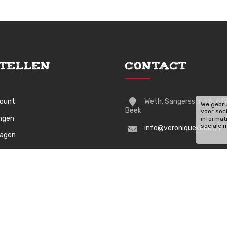
tellen
Contact
count
Weth. Sangersstr. 46, 61
We gebru
Beek
voor soc
ingen
informat
sociale 
info@veroniquekookt.nl
wagen