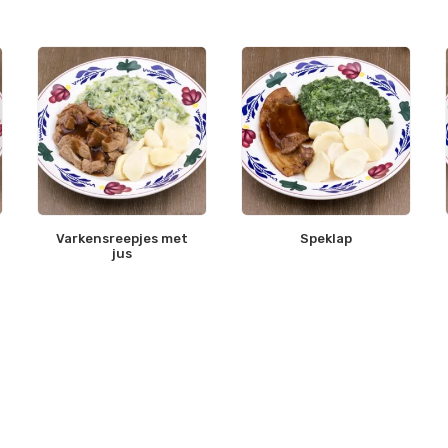
Varkensreepjes met
Speklap
jus