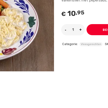
Varkensfilet met pepersaus,
10
,95
€
BE
Categorie:
S
Vleesgerechten