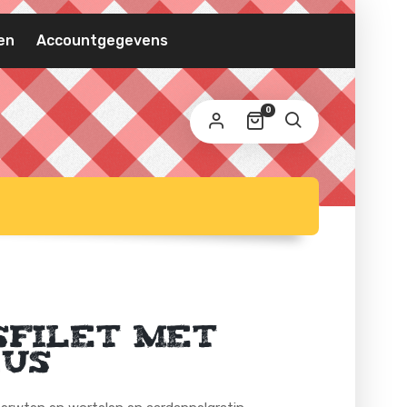
VEREIST
MAILADRES
*
en
Accountgegevens
 wordt een link om een nieuw wachtwoord in te
0
ellen naar je e-mailadres verzonden.
 persoonlijke gegevens worden gebruikt om uw ervaring
 deze website te ondersteunen, om de toegang tot uw
count te beheren en voor andere doeleinden zoals
privacybeleid
schreven in onze
.
REGISTREREN
filet met
aus