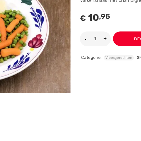
Varkenshaas met champigno
10
,95
€
BE
Categorie:
S
Vleesgerechten