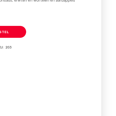
nsaus, erwten en wortelen en aardappels
STEL
KU:
203