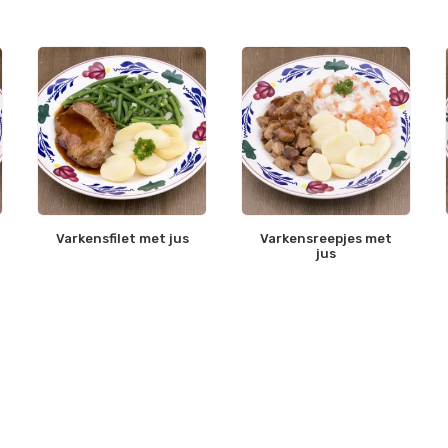
Varkensfilet met jus
Varkensreepjes met
jus