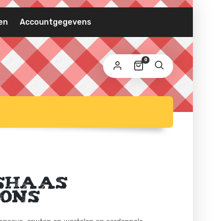
VEREIST
MAILADRES
*
en
Accountgegevens
 wordt een link om een nieuw wachtwoord in te
0
ellen naar je e-mailadres verzonden.
 persoonlijke gegevens worden gebruikt om uw ervaring
 deze website te ondersteunen, om de toegang tot uw
count te beheren en voor andere doeleinden zoals
privacybeleid
schreven in onze
.
REGISTREREN
shaas
ons