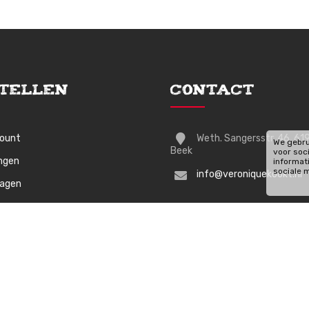
tellen
Contact
count
Weth. Sangersstr. 46, 61
We gebru
Beek
voor soc
ingen
informat
sociale 
info@veroniquekookt.nl
wagen