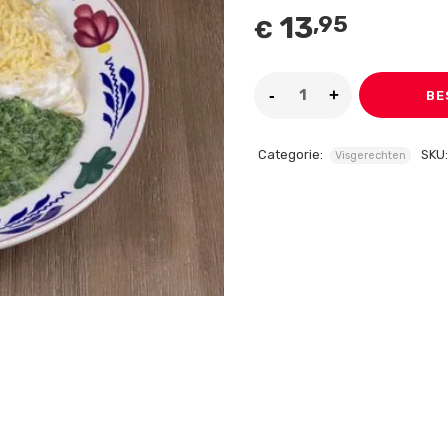
13
,95
€
BE
Categorie:
SKU
Visgerechten