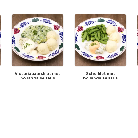
Victoriabaarsfilet met
Scholfilet met
hollandaise saus
hollandaise saus