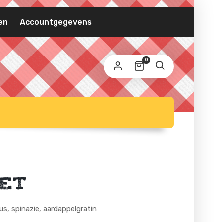
VEREIST
MAILADRES
*
en
Accountgegevens
 wordt een link om een nieuw wachtwoord in te
0
ellen naar je e-mailadres verzonden.
 persoonlijke gegevens worden gebruikt om uw ervaring
 deze website te ondersteunen, om de toegang tot uw
count te beheren en voor andere doeleinden zoals
privacybeleid
schreven in onze
.
REGISTREREN
et
us, spinazie, aardappelgratin