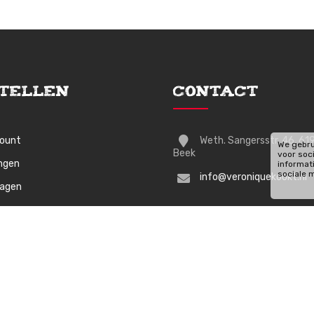
tellen
Contact
count
Weth. Sangersstr. 46, 61
We gebru
Beek
voor soc
ingen
informat
sociale 
info@veroniquekookt.nl
wagen