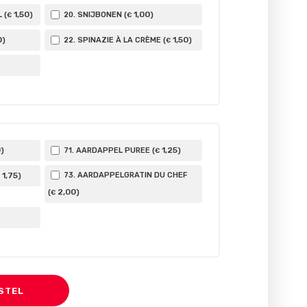
1
,50
1
,00
 (
)
20. SNIJBONEN (
)
€
€
0
1
,50
)
22. SPINAZIE À LA CRÈME (
)
€
0
1
,25
)
71. AARDAPPEL PUREE (
)
€
1
,75
73. AARDAPPELGRATIN DU CHEF
)
2
,00
(
)
€
STEL