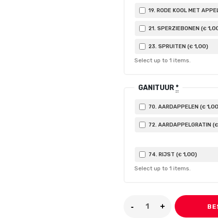
19. RODE KOOL MET APPEL
1
,0
21. SPERZIEBONEN (
€
1
,00
23. SPRUITEN (
)
€
Select up to
1
items.
GANITUUR
*
1
,0
70. AARDAPPELEN (
€
72. AARDAPPELGRATIN (
€
1
,00
74. RIJST (
)
€
Select up to
1
items.
BE