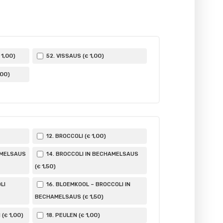
1
,00
1
,00
)
52. VISSAUS (
)
€
,00
)
1
,00
12. BROCCOLI (
)
€
AMELSAUS
14. BROCCOLI IN BECHAMELSAUS
1
,50
(
)
€
LI
16. BLOEMKOOL – BROCCOLI IN
1
,50
BECHAMELSAUS (
)
€
1
,00
1
,00
 (
)
18. PEULEN (
)
€
€