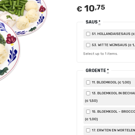
10
,75
€
SAUS
*
51. HOLLANDAISESAUS (
€
1
53. WITTE WIJNSAUS (
€
Select up to
1
items.
GROENTE
*
1
,00
11. BLOEMKOOL (
)
€
13. BLOEMKOOL IN BECH
1
,50
(
)
€
15. BLOEMKOOL – BROCCO
1
,00
(
)
€
17. ERWTEN EN WORTELEN