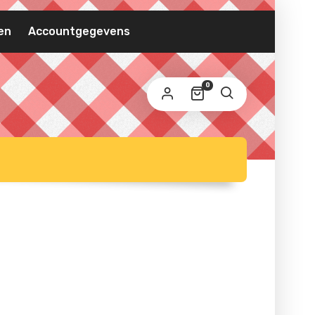
VEREIST
MAILADRES
*
en
Accountgegevens
 wordt een link om een nieuw wachtwoord in te
0
ellen naar je e-mailadres verzonden.
 persoonlijke gegevens worden gebruikt om uw ervaring
 deze website te ondersteunen, om de toegang tot uw
count te beheren en voor andere doeleinden zoals
privacybeleid
schreven in onze
.
REGISTREREN