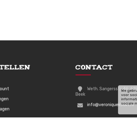
tellen
Contact
count
Weth. Sangersstr. 46, 61
We gebru
Beek
voor soc
ingen
informat
sociale 
info@veroniquekookt.nl
wagen