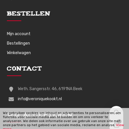
Bestellen
Mijn account
Bestellingen
Winkelwagen
Contact
Weth. Sangersstr. 46, 6191NA Beek
info@veroniquekookt.nl
We gebruiken cookies om inhoud en advertenties te personaliseren, om
Wij Accepteren
functies voor sociale media aan te bieden en om ons verkeer te
analyseren. We delen ook informatie over uw gebruik van onze site met
0
onze partners op het gebied van sociale media, reclame en analyse.
View