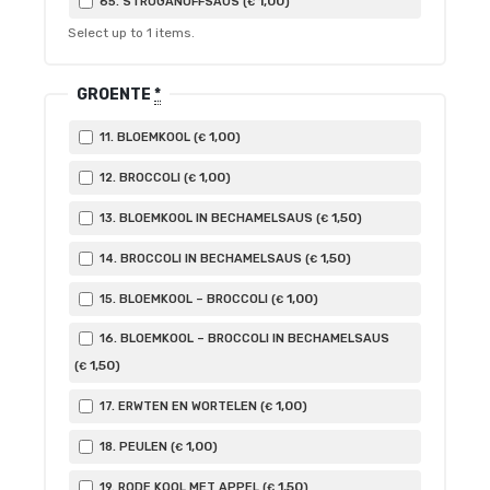
1
,00
65. STROGANOFFSAUS (
)
€
Select up to
1
items.
GROENTE
*
1
,00
11. BLOEMKOOL (
)
€
1
,00
12. BROCCOLI (
)
€
1
,50
13. BLOEMKOOL IN BECHAMELSAUS (
)
€
1
,50
14. BROCCOLI IN BECHAMELSAUS (
)
€
1
,00
15. BLOEMKOOL – BROCCOLI (
)
€
16. BLOEMKOOL – BROCCOLI IN BECHAMELSAUS
1
,50
(
)
€
1
,00
17. ERWTEN EN WORTELEN (
)
€
1
,00
18. PEULEN (
)
€
1
,50
19. RODE KOOL MET APPEL (
)
€