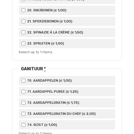
1
,00
20. SNIJBONEN (
)
€
1
,00
21. SPERZIEBONEN (
)
€
1
,50
22. SPINAZIE À LA CRÈME (
)
€
1
,00
23. SPRUITEN (
)
€
Select up to
1
items.
GANITUUR
*
1
,00
70. AARDAPPELEN (
)
€
1
,25
71. AARDAPPEL PUREE (
)
€
1
,75
72. AARDAPPELGRATIN (
)
€
2
,00
73. AARDAPPELGRATIN DU CHEF (
)
€
1
,00
74. RIJST (
)
€
Select up to
1
items.