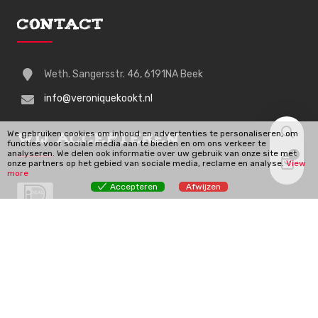
Contact
Weth. Sangersstr. 46, 6191NA Beek
info@veroniquekookt.nl
We gebruiken cookies om inhoud en advertenties te personaliseren, om
Wij Accepteren
functies voor sociale media aan te bieden en om ons verkeer te
analyseren. We delen ook informatie over uw gebruik van onze site met
0
onze partners op het gebied van sociale media, reclame en analyse.
View
more
Accepteren
Afwijzen
Veroniquekookt.nl | © 2026 Alle rechten voorbehouden