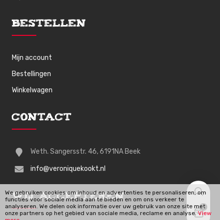
Bestellen
Mijn account
Bestellingen
Winkelwagen
Contact
Weth. Sangersstr. 46, 6191NA Beek
info@veroniquekookt.nl
We gebruiken cookies om inhoud en advertenties te personaliseren, om
Wij Accepteren
functies voor sociale media aan te bieden en om ons verkeer te
analyseren. We delen ook informatie over uw gebruik van onze site met
0
onze partners op het gebied van sociale media, reclame en analyse.
View