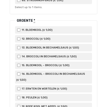
1
,00
65. STROGANOFFSAUS (
)
€
Select up to
1
items.
GROENTE
*
1
,00
11. BLOEMKOOL (
)
€
1
,00
12. BROCCOLI (
)
€
1
,50
13. BLOEMKOOL IN BECHAMELSAUS (
)
€
1
,50
14. BROCCOLI IN BECHAMELSAUS (
)
€
1
,00
15. BLOEMKOOL – BROCCOLI (
)
€
16. BLOEMKOOL – BROCCOLI IN BECHAMELSAUS
1
,50
(
)
€
1
,00
17. ERWTEN EN WORTELEN (
)
€
1
,00
18. PEULEN (
)
€
1
,50
19. RODE KOOL MET APPEL (
)
€