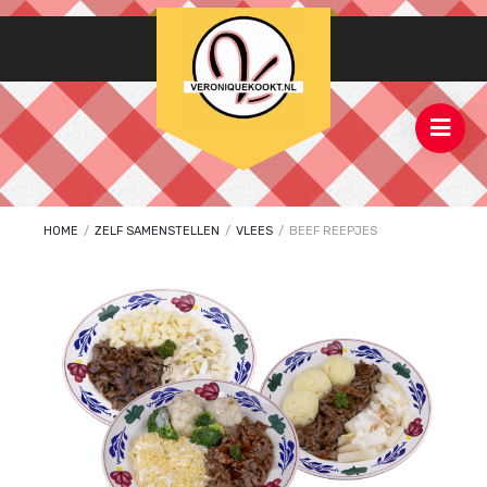
HOME
/
ZELF SAMENSTELLEN
/
VLEES
/
BEEF REEPJES