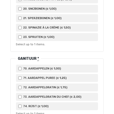
1
,00
20. SNIJBONEN (
)
€
1
,00
21. SPERZIEBONEN (
)
€
1
,50
22. SPINAZIE À LA CRÈME (
)
€
1
,00
23. SPRUITEN (
)
€
Select up to
1
items.
GANITUUR
*
1
,00
70. AARDAPPELEN (
)
€
1
,25
71. AARDAPPEL PUREE (
)
€
1
,75
72. AARDAPPELGRATIN (
)
€
2
,00
73. AARDAPPELGRATIN DU CHEF (
)
€
1
,00
74. RIJST (
)
€
Select up to
1
items.