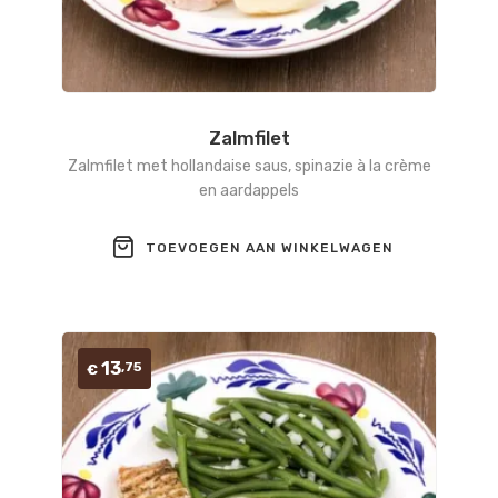
Zalmfilet
Zalmfilet met hollandaise saus, spinazie à la crème
en aardappels
TOEVOEGEN AAN WINKELWAGEN
13
,75
€