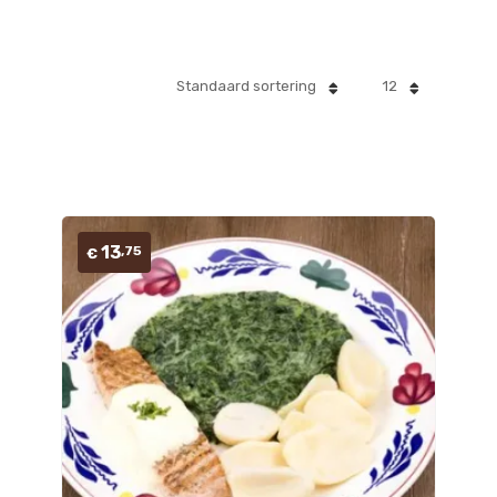
Standaard sortering
12
13
,75
€