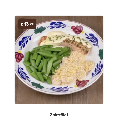
13
,95
€
Zalmfilet