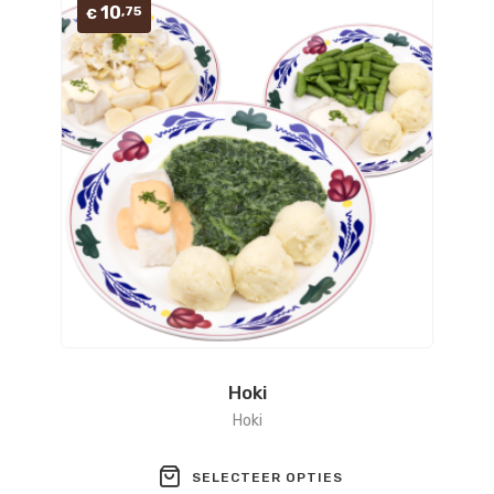
10
,75
€
Hoki
Hoki
SELECTEER OPTIES