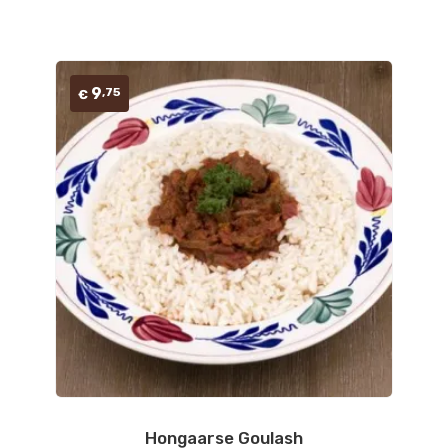
9
,75
€
Hongaarse Goulash