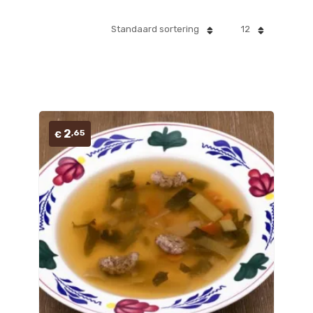
Standaard sortering
12
2
,65
€