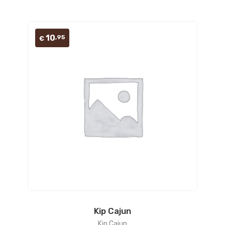
10
,95
€
Kip Cajun
Kip Cajun