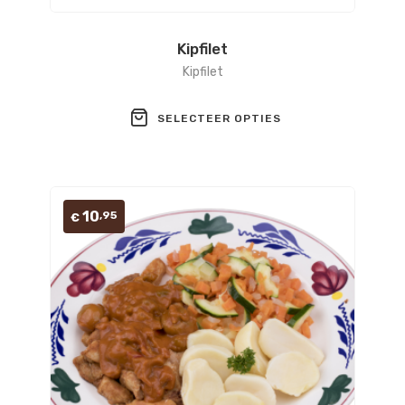
Kipfilet
Kipfilet
SELECTEER OPTIES
10
,95
€